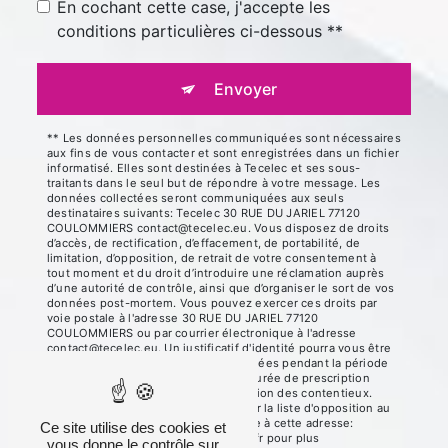
En cochant cette case, j'accepte les
conditions particulières ci-dessous **
Envoyer
** Les données personnelles communiquées sont nécessaires
aux fins de vous contacter et sont enregistrées dans un fichier
informatisé. Elles sont destinées à Tecelec et ses sous-
traitants dans le seul but de répondre à votre message. Les
données collectées seront communiquées aux seuls
destinataires suivants: Tecelec 30 RUE DU JARIEL 77120
COULOMMIERS contact@tecelec.eu. Vous disposez de droits
d’accès, de rectification, d’effacement, de portabilité, de
limitation, d’opposition, de retrait de votre consentement à
tout moment et du droit d’introduire une réclamation auprès
d’une autorité de contrôle, ainsi que d’organiser le sort de vos
données post-mortem. Vous pouvez exercer ces droits par
voie postale à l'adresse 30 RUE DU JARIEL 77120
COULOMMIERS ou par courrier électronique à l'adresse
contact@tecelec.eu. Un justificatif d'identité pourra vous être
demandé. Nous conservons vos données pendant la période
de prise de contact puis pendant la durée de prescription
légale aux fins probatoires et de gestion des contentieux.
Vous avez le droit de vous inscrire sur la liste d'opposition au
démarchage téléphonique, disponible à cette adresse:
Ce site utilise des cookies et
Bloctel.gouv.fr
. Consultez le site cnil.fr pour plus
vous donne le contrôle sur