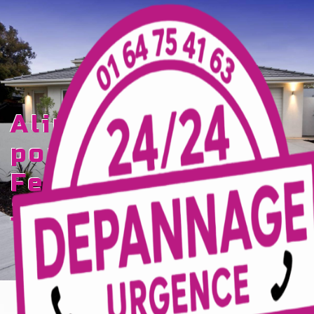
Panneau de gestion des cookies
alimentation de
pompe de forage
Ferté-sous-
Jouarre
TECELEC