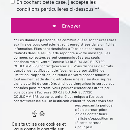
En cochant cette case, j'accepte les
conditions particulières ci-dessous **
Envoyer
** Les données personnelles communiquées sont nécessaires
aux fins de vous contacter et sont enregistrées dans un fichier
informatisé. Elles sont destinées à Tecelec et ses sous-
traitants dans le seul but de répondre à votre message. Les
données collectées seront communiquées aux seuls
destinataires suivants: Tecelec 30 RUE DU JARIEL 77120
COULOMMIERS contact@tecelec.eu. Vous disposez de droits
d’accès, de rectification, d’effacement, de portabilité, de
limitation, d’opposition, de retrait de votre consentement à
tout moment et du droit d’introduire une réclamation auprès
d’une autorité de contrôle, ainsi que d’organiser le sort de vos
données post-mortem. Vous pouvez exercer ces droits par
voie postale à l'adresse 30 RUE DU JARIEL 77120
COULOMMIERS ou par courrier électronique à l'adresse
contact@tecelec.eu. Un justificatif d'identité pourra vous être
demandé. Nous conservons vos données pendant la période
de prise de contact puis pendant la durée de prescription
légale aux fins probatoires et de gestion des contentieux.
Vous avez le droit de vous inscrire sur la liste d'opposition au
démarchage téléphonique, disponible à cette adresse:
Ce site utilise des cookies et
Bloctel.gouv.fr
. Consultez le site cnil.fr pour plus
vous donne le contrôle sur