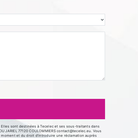
Elles sont destinées à Tecelec et ses sous-traitants dans
UE DU JARIEL 77120 COULOMMIERS contact@tecelec.eu. Vous
out moment et du droit d’introduire une réclamation auprès