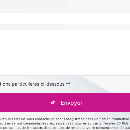
tions particulières ci-dessous **
Envoyer
 aux fins de vous contacter et sont enregistrées dans un fichier informatisé. 
llectées seront communiquées aux seuls destinataires suivants: Tecelec 30 R
de portabilité, de limitation, d’opposition, de retrait de votre consentement à t