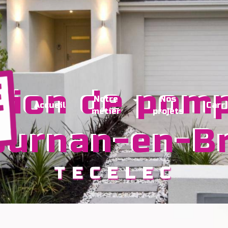
Notre
Nos
Accueil
Carr
métier
projets
ournan-en-B
TECELEC