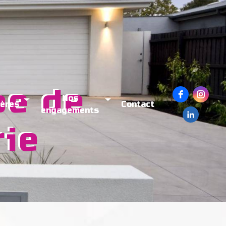
Nos
ières
Contact
engagements
rie