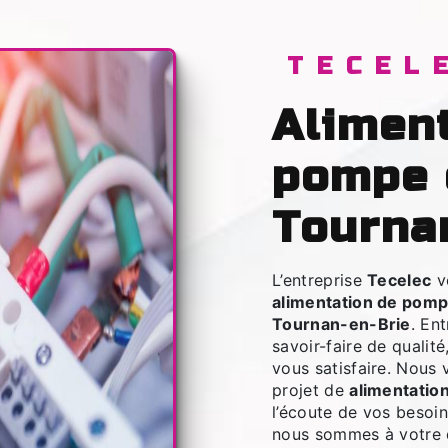
TECEL
alimentation de
pompe 
Tourna
L’entreprise
Tecelec
v
alimentation de pomp
Tournan-en-Brie
. En
savoir-faire de qualit
vous satisfaire. Nous
projet de
alimentatio
l’écoute de vos besoin
nous sommes à votre d