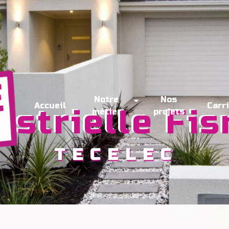
Notre
Nos
Accueil
Carr
dustrielle Fi
métier
projets
TECELEC