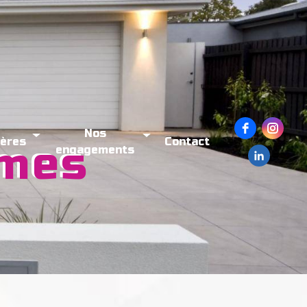
Nos
ières
Contact
smes
engagements