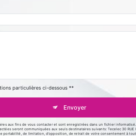
tions particulières ci-dessous **
Envoyer
 aux fins de vous contacter et sont enregistrées dans un fichier informatisé. 
llectées seront communiquées aux seuls destinataires suivants: Tecelec 30 R
de portabilité, de limitation, d’opposition, de retrait de votre consentement à t