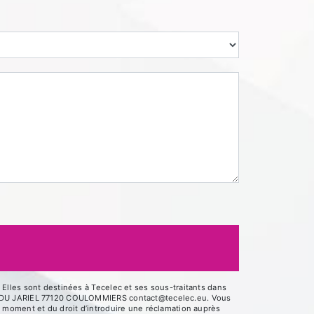
Elles sont destinées à Tecelec et ses sous-traitants dans
UE DU JARIEL 77120 COULOMMIERS contact@tecelec.eu. Vous
out moment et du droit d’introduire une réclamation auprès