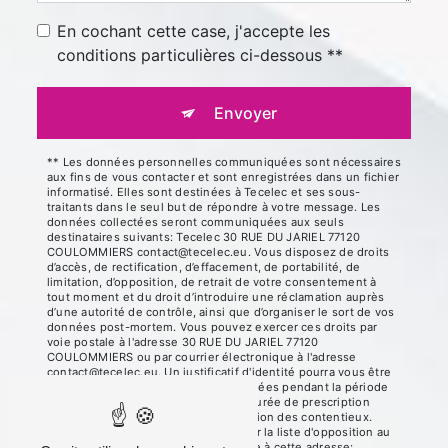
En cochant cette case, j'accepte les
conditions particulières ci-dessous **
Envoyer
** Les données personnelles communiquées sont nécessaires
aux fins de vous contacter et sont enregistrées dans un fichier
informatisé. Elles sont destinées à Tecelec et ses sous-
traitants dans le seul but de répondre à votre message. Les
données collectées seront communiquées aux seuls
destinataires suivants: Tecelec 30 RUE DU JARIEL 77120
COULOMMIERS contact@tecelec.eu. Vous disposez de droits
d’accès, de rectification, d’effacement, de portabilité, de
limitation, d’opposition, de retrait de votre consentement à
tout moment et du droit d’introduire une réclamation auprès
d’une autorité de contrôle, ainsi que d’organiser le sort de vos
données post-mortem. Vous pouvez exercer ces droits par
voie postale à l'adresse 30 RUE DU JARIEL 77120
COULOMMIERS ou par courrier électronique à l'adresse
contact@tecelec.eu. Un justificatif d'identité pourra vous être
demandé. Nous conservons vos données pendant la période
de prise de contact puis pendant la durée de prescription
légale aux fins probatoires et de gestion des contentieux.
Vous avez le droit de vous inscrire sur la liste d'opposition au
démarchage téléphonique, disponible à cette adresse: