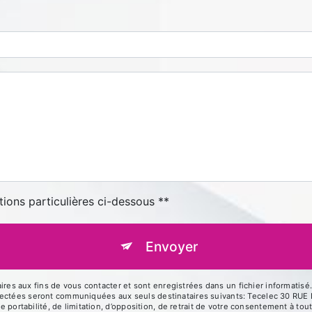
tions particulières ci-dessous **
Envoyer
 aux fins de vous contacter et sont enregistrées dans un fichier informatisé. 
llectées seront communiquées aux seuls destinataires suivants: Tecelec 30 R
de portabilité, de limitation, d’opposition, de retrait de votre consentement à t