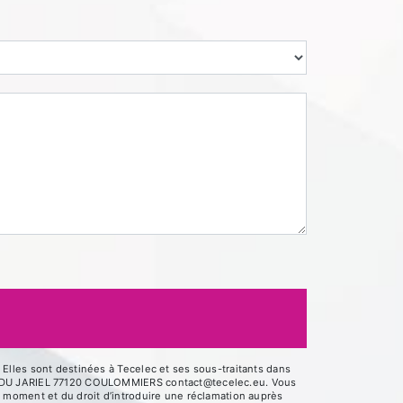
Elles sont destinées à Tecelec et ses sous-traitants dans
UE DU JARIEL 77120 COULOMMIERS contact@tecelec.eu. Vous
out moment et du droit d’introduire une réclamation auprès