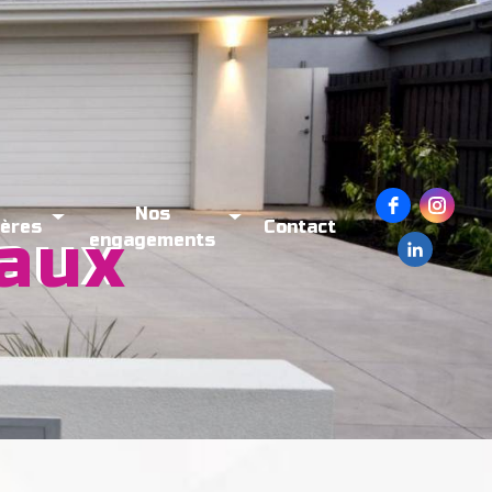
Nos
ières
Contact
eaux
engagements