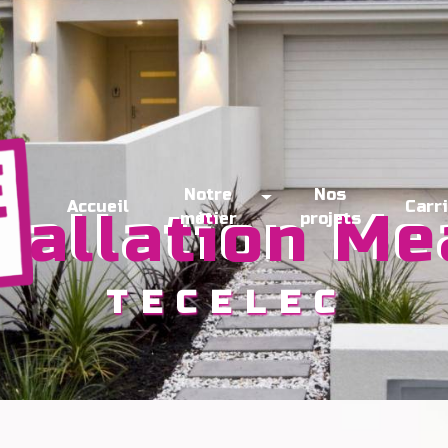
Notre
Nos
Accueil
Carr
stallation M
métier
projets
TECELEC