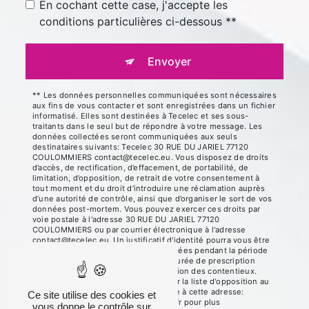
En cochant cette case, j'accepte les
conditions particulières ci-dessous **
Envoyer
** Les données personnelles communiquées sont nécessaires
aux fins de vous contacter et sont enregistrées dans un fichier
informatisé. Elles sont destinées à Tecelec et ses sous-
traitants dans le seul but de répondre à votre message. Les
données collectées seront communiquées aux seuls
destinataires suivants: Tecelec 30 RUE DU JARIEL 77120
COULOMMIERS contact@tecelec.eu. Vous disposez de droits
d’accès, de rectification, d’effacement, de portabilité, de
limitation, d’opposition, de retrait de votre consentement à
tout moment et du droit d’introduire une réclamation auprès
d’une autorité de contrôle, ainsi que d’organiser le sort de vos
données post-mortem. Vous pouvez exercer ces droits par
voie postale à l'adresse 30 RUE DU JARIEL 77120
COULOMMIERS ou par courrier électronique à l'adresse
contact@tecelec.eu. Un justificatif d'identité pourra vous être
demandé. Nous conservons vos données pendant la période
de prise de contact puis pendant la durée de prescription
légale aux fins probatoires et de gestion des contentieux.
Vous avez le droit de vous inscrire sur la liste d'opposition au
démarchage téléphonique, disponible à cette adresse:
Ce site utilise des cookies et
Bloctel.gouv.fr
. Consultez le site cnil.fr pour plus
vous donne le contrôle sur