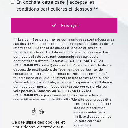
En cochant cette case, j'accepte les
conditions particulières ci-dessous **
Envoyer
** Les données personnelles communiquées sont nécessaires
aux fins de vous contacter et sont enregistrées dans un fichier
informatisé. Elles sont destinées à Tecelec et ses sous-
traitants dans le seul but de répondre à votre message. Les
données collectées seront communiquées aux seuls
destinataires suivants: Tecelec 30 RUE DU JARIEL 77120
COULOMMIERS contact@tecelec.eu. Vous disposez de droits
d’accès, de rectification, d’effacement, de portabilité, de
limitation, d’opposition, de retrait de votre consentement à
tout moment et du droit d’introduire une réclamation auprès
d’une autorité de contrôle, ainsi que d’organiser le sort de vos
données post-mortem. Vous pouvez exercer ces droits par
voie postale à l'adresse 30 RUE DU JARIEL 77120
COULOMMIERS ou par courrier électronique à l'adresse
contact@tecelec.eu. Un justificatif d'identité pourra vous être
demandé. Nous conservons vos données pendant la période
de prise de contact puis pendant la durée de prescription
légale aux fins probatoires et de gestion des contentieux.
Vous avez le droit de vous inscrire sur la liste d'opposition au
démarchage téléphonique, disponible à cette adresse:
Ce site utilise des cookies et
Bloctel.gouv.fr
. Consultez le site cnil.fr pour plus
vous donne le contrôle sur