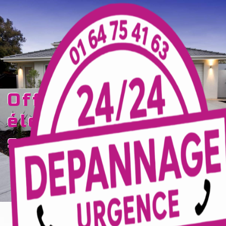
Panneau de gestion des cookies
offre d'emploi
électricien Ferté-
sous-Jouarre
TECELEC