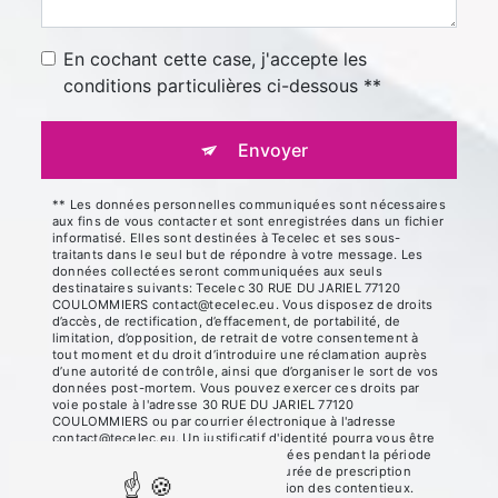
En cochant cette case, j'accepte les
conditions particulières ci-dessous **
Envoyer
** Les données personnelles communiquées sont nécessaires
aux fins de vous contacter et sont enregistrées dans un fichier
informatisé. Elles sont destinées à Tecelec et ses sous-
traitants dans le seul but de répondre à votre message. Les
données collectées seront communiquées aux seuls
destinataires suivants: Tecelec 30 RUE DU JARIEL 77120
COULOMMIERS contact@tecelec.eu. Vous disposez de droits
d’accès, de rectification, d’effacement, de portabilité, de
limitation, d’opposition, de retrait de votre consentement à
tout moment et du droit d’introduire une réclamation auprès
d’une autorité de contrôle, ainsi que d’organiser le sort de vos
données post-mortem. Vous pouvez exercer ces droits par
voie postale à l'adresse 30 RUE DU JARIEL 77120
COULOMMIERS ou par courrier électronique à l'adresse
contact@tecelec.eu. Un justificatif d'identité pourra vous être
demandé. Nous conservons vos données pendant la période
de prise de contact puis pendant la durée de prescription
légale aux fins probatoires et de gestion des contentieux.