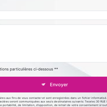
tions particulières ci-dessous **
Envoyer
 aux fins de vous contacter et sont enregistrées dans un fichier informatisé. 
llectées seront communiquées aux seuls destinataires suivants: Tecelec 30 R
de portabilité, de limitation, d’opposition, de retrait de votre consentement à t