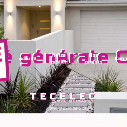
Notre
Nos
Accueil
Carr
métier
projets
TECELEC