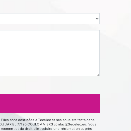
Elles sont destinées à Tecelec et ses sous-traitants dans
UE DU JARIEL 77120 COULOMMIERS contact@tecelec.eu. Vous
out moment et du droit d’introduire une réclamation auprès