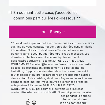
En cochant cette case, j'accepte les
conditions particulières ci-dessous **
Envoyer
** Les données personnelles communiquées sont nécessaires
aux fins de vous contacter et sont enregistrées dans un fichier
informatisé. Elles sont destinées à Tecelec et ses sous-
traitants dans le seul but de répondre à votre message. Les
données collectées seront communiquées aux seuls
destinataires suivants: Tecelec 30 RUE DU JARIEL 77120
COULOMMIERS contact@tecelec.eu. Vous disposez de droits
d’accès, de rectification, d’effacement, de portabilité, de
limitation, d’opposition, de retrait de votre consentement à
tout moment et du droit d’introduire une réclamation auprès
d’une autorité de contrôle, ainsi que d’organiser le sort de vos
données post-mortem. Vous pouvez exercer ces droits par
voie postale à l'adresse 30 RUE DU JARIEL 77120
COULOMMIERS ou par courrier électronique à l'adresse
contact@tecelec.eu. Un justificatif d'identité pourra vous être
demandé. Nous conservons vos données pendant la période
de prise de contact puis pendant la durée de prescription
légale aux fins probatoires et de gestion des contentieux.