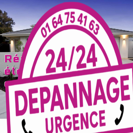
Panneau de gestion des cookies
rénovation
électrique Chailly-
en-Brie
TECELEC