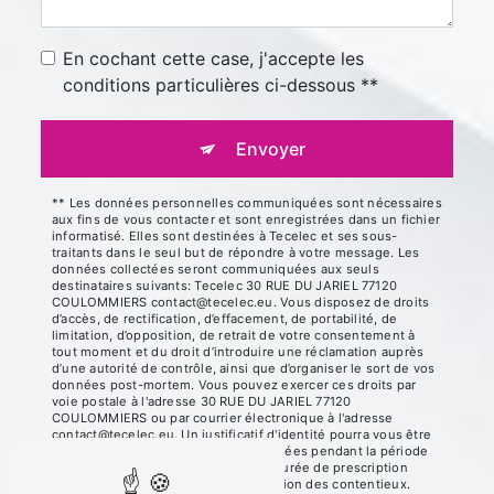
En cochant cette case, j'accepte les
conditions particulières ci-dessous **
Envoyer
** Les données personnelles communiquées sont nécessaires
aux fins de vous contacter et sont enregistrées dans un fichier
informatisé. Elles sont destinées à Tecelec et ses sous-
traitants dans le seul but de répondre à votre message. Les
données collectées seront communiquées aux seuls
destinataires suivants: Tecelec 30 RUE DU JARIEL 77120
COULOMMIERS contact@tecelec.eu. Vous disposez de droits
d’accès, de rectification, d’effacement, de portabilité, de
limitation, d’opposition, de retrait de votre consentement à
tout moment et du droit d’introduire une réclamation auprès
d’une autorité de contrôle, ainsi que d’organiser le sort de vos
données post-mortem. Vous pouvez exercer ces droits par
voie postale à l'adresse 30 RUE DU JARIEL 77120
COULOMMIERS ou par courrier électronique à l'adresse
contact@tecelec.eu. Un justificatif d'identité pourra vous être
demandé. Nous conservons vos données pendant la période
de prise de contact puis pendant la durée de prescription
légale aux fins probatoires et de gestion des contentieux.