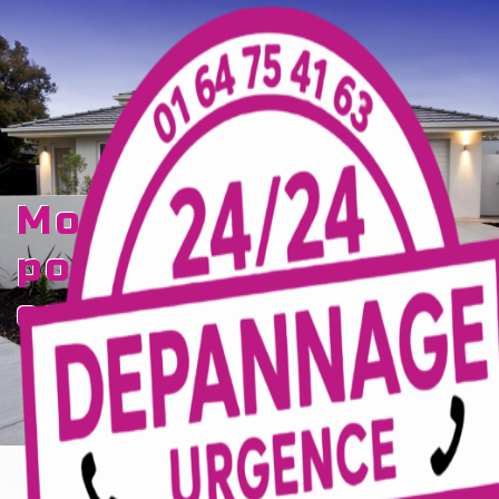
Panneau de gestion des cookies
motorisation de
portails Chailly-
en-Brie
TECELEC