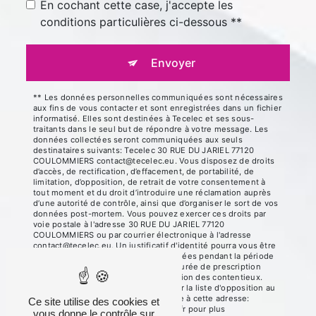
En cochant cette case, j'accepte les
conditions particulières ci-dessous **
Envoyer
** Les données personnelles communiquées sont nécessaires
aux fins de vous contacter et sont enregistrées dans un fichier
informatisé. Elles sont destinées à Tecelec et ses sous-
traitants dans le seul but de répondre à votre message. Les
données collectées seront communiquées aux seuls
destinataires suivants: Tecelec 30 RUE DU JARIEL 77120
COULOMMIERS contact@tecelec.eu. Vous disposez de droits
d’accès, de rectification, d’effacement, de portabilité, de
limitation, d’opposition, de retrait de votre consentement à
tout moment et du droit d’introduire une réclamation auprès
d’une autorité de contrôle, ainsi que d’organiser le sort de vos
données post-mortem. Vous pouvez exercer ces droits par
voie postale à l'adresse 30 RUE DU JARIEL 77120
COULOMMIERS ou par courrier électronique à l'adresse
contact@tecelec.eu. Un justificatif d'identité pourra vous être
demandé. Nous conservons vos données pendant la période
de prise de contact puis pendant la durée de prescription
légale aux fins probatoires et de gestion des contentieux.
Vous avez le droit de vous inscrire sur la liste d'opposition au
démarchage téléphonique, disponible à cette adresse:
Ce site utilise des cookies et
Bloctel.gouv.fr
. Consultez le site cnil.fr pour plus
vous donne le contrôle sur