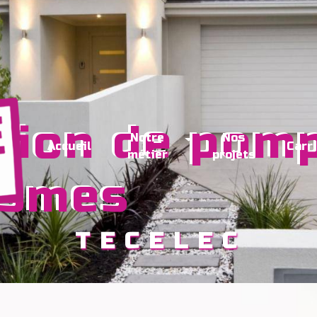
Notre
Nos
Accueil
Carr
métier
projets
ismes
TECELEC