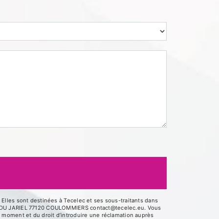
Elles sont destinées à Tecelec et ses sous-traitants dans
UE DU JARIEL 77120 COULOMMIERS contact@tecelec.eu. Vous
out moment et du droit d’introduire une réclamation auprès