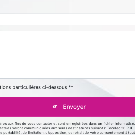
tions particulières ci-dessous **
Envoyer
 aux fins de vous contacter et sont enregistrées dans un fichier informatisé. 
llectées seront communiquées aux seuls destinataires suivants: Tecelec 30 R
de portabilité, de limitation, d’opposition, de retrait de votre consentement à t