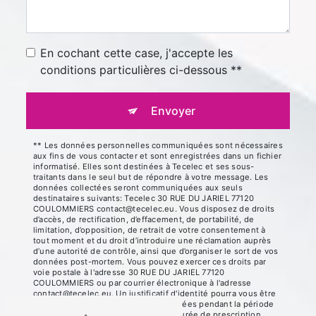
En cochant cette case, j'accepte les
conditions particulières ci-dessous **
Envoyer
** Les données personnelles communiquées sont nécessaires
aux fins de vous contacter et sont enregistrées dans un fichier
informatisé. Elles sont destinées à Tecelec et ses sous-
traitants dans le seul but de répondre à votre message. Les
données collectées seront communiquées aux seuls
destinataires suivants: Tecelec 30 RUE DU JARIEL 77120
COULOMMIERS contact@tecelec.eu. Vous disposez de droits
d’accès, de rectification, d’effacement, de portabilité, de
limitation, d’opposition, de retrait de votre consentement à
tout moment et du droit d’introduire une réclamation auprès
d’une autorité de contrôle, ainsi que d’organiser le sort de vos
données post-mortem. Vous pouvez exercer ces droits par
voie postale à l'adresse 30 RUE DU JARIEL 77120
COULOMMIERS ou par courrier électronique à l'adresse
contact@tecelec.eu. Un justificatif d'identité pourra vous être
demandé. Nous conservons vos données pendant la période
de prise de contact puis pendant la durée de prescription