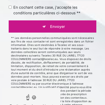
En cochant cette case, j'accepte les
conditions particulières ci-dessous **
Envoyer
** Les données personnelles communiquées sont nécessaires
aux fins de vous contacter et sont enregistrées dans un fichier
informatisé. Elles sont destinées à Tecelec et ses sous-
traitants dans le seul but de répondre à votre message. Les
données collectées seront communiquées aux seuls
destinataires suivants: Tecelec 30 RUE DU JARIEL 77120
COULOMMIERS contact@tecelec.eu. Vous disposez de droits
d’accès, de rectification, d’effacement, de portabilité, de
limitation, d’opposition, de retrait de votre consentement à
tout moment et du droit d’introduire une réclamation auprès
d’une autorité de contrôle, ainsi que d’organiser le sort de vos
données post-mortem. Vous pouvez exercer ces droits par
voie postale à l'adresse 30 RUE DU JARIEL 77120
COULOMMIERS ou par courrier électronique à l'adresse
contact@tecelec.eu. Un justificatif d'identité pourra vous être
demandé. Nous conservons vos données pendant la période
de prise de contact puis pendant la durée de prescription
légale aux fins probatoires et de gestion des contentieux.
Vous avez le droit de vous inscrire sur la liste d'opposition au
démarchage téléphonique, disponible à cette adresse: