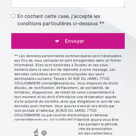
En cochant cette case, j'accepte les
conditions particulières ci-dessous **
Envoyer
** Les données personnelles communiquées sont nécessaires
aux fins de vous contacter et sont enregistrées dans un fichier
informatisé. Elles sont destinées à Tecelec et ses sous-
traitants dans le seul but de répondre à votre message. Les
données collectées seront communiquées aux seuls
destinataires suivants: Tecelec 30 RUE DU JARIEL 77120
COULOMMIERS contact@tecelec.eu. Vous disposez de droits
d’accès, de rectification, d’effacement, de portabilité, de
limitation, d’opposition, de retrait de votre consentement à
tout moment et du droit d’introduire une réclamation auprès
d’une autorité de contrôle, ainsi que d’organiser le sort de vos
données post-mortem. Vous pouvez exercer ces droits par
voie postale à l'adresse 30 RUE DU JARIEL 77120
COULOMMIERS ou par courrier électronique à l'adresse
contact@tecelec.eu. Un justificatif d'identité pourra vous être
demandé. Nous conservons vos données pendant la période
de prise de contact puis pendant la durée de prescription
légale aux fins probatoires et de gestion des contentieux.