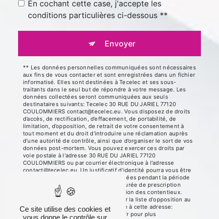
En cochant cette case, j'accepte les
conditions particulières ci-dessous **
Envoyer
** Les données personnelles communiquées sont nécessaires
aux fins de vous contacter et sont enregistrées dans un fichier
informatisé. Elles sont destinées à Tecelec et ses sous-
traitants dans le seul but de répondre à votre message. Les
données collectées seront communiquées aux seuls
destinataires suivants: Tecelec 30 RUE DU JARIEL 77120
COULOMMIERS contact@tecelec.eu. Vous disposez de droits
d’accès, de rectification, d’effacement, de portabilité, de
limitation, d’opposition, de retrait de votre consentement à
tout moment et du droit d’introduire une réclamation auprès
d’une autorité de contrôle, ainsi que d’organiser le sort de vos
données post-mortem. Vous pouvez exercer ces droits par
voie postale à l'adresse 30 RUE DU JARIEL 77120
COULOMMIERS ou par courrier électronique à l'adresse
contact@tecelec.eu. Un justificatif d'identité pourra vous être
demandé. Nous conservons vos données pendant la période
de prise de contact puis pendant la durée de prescription
légale aux fins probatoires et de gestion des contentieux.
Vous avez le droit de vous inscrire sur la liste d'opposition au
démarchage téléphonique, disponible à cette adresse:
Ce site utilise des cookies et
Bloctel.gouv.fr
. Consultez le site cnil.fr pour plus
vous donne le contrôle sur