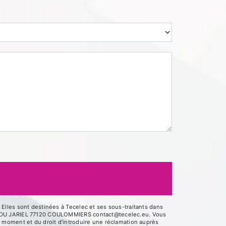
Elles sont destinées à Tecelec et ses sous-traitants dans
UE DU JARIEL 77120 COULOMMIERS contact@tecelec.eu. Vous
out moment et du droit d’introduire une réclamation auprès