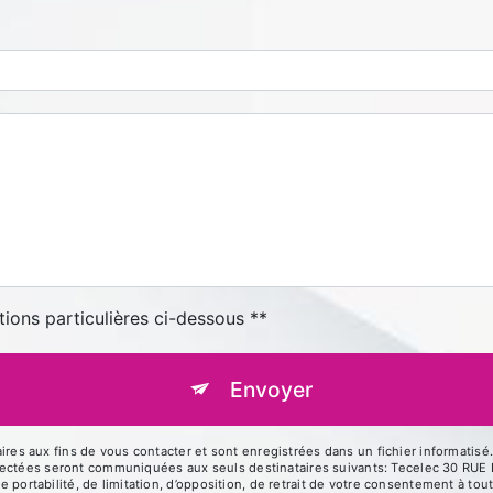
tions particulières ci-dessous **
Envoyer
 aux fins de vous contacter et sont enregistrées dans un fichier informatisé. 
llectées seront communiquées aux seuls destinataires suivants: Tecelec 30 R
de portabilité, de limitation, d’opposition, de retrait de votre consentement à t