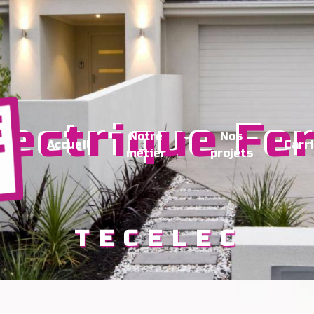
Notre
Nos
Accueil
Carr
métier
projets
TECELEC