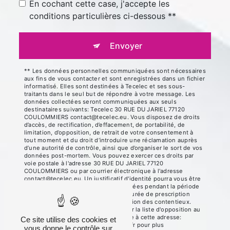
En cochant cette case, j'accepte les
conditions particulières ci-dessous **
Envoyer
** Les données personnelles communiquées sont nécessaires
aux fins de vous contacter et sont enregistrées dans un fichier
informatisé. Elles sont destinées à Tecelec et ses sous-
traitants dans le seul but de répondre à votre message. Les
données collectées seront communiquées aux seuls
destinataires suivants: Tecelec 30 RUE DU JARIEL 77120
COULOMMIERS contact@tecelec.eu. Vous disposez de droits
d’accès, de rectification, d’effacement, de portabilité, de
limitation, d’opposition, de retrait de votre consentement à
tout moment et du droit d’introduire une réclamation auprès
d’une autorité de contrôle, ainsi que d’organiser le sort de vos
données post-mortem. Vous pouvez exercer ces droits par
voie postale à l'adresse 30 RUE DU JARIEL 77120
COULOMMIERS ou par courrier électronique à l'adresse
contact@tecelec.eu. Un justificatif d'identité pourra vous être
demandé. Nous conservons vos données pendant la période
de prise de contact puis pendant la durée de prescription
légale aux fins probatoires et de gestion des contentieux.
Vous avez le droit de vous inscrire sur la liste d'opposition au
démarchage téléphonique, disponible à cette adresse:
Ce site utilise des cookies et
Bloctel.gouv.fr
. Consultez le site cnil.fr pour plus
vous donne le contrôle sur