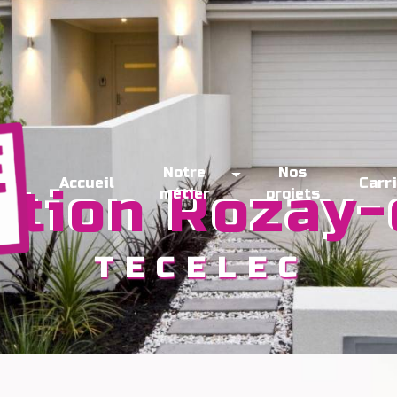
Notre
Nos
Accueil
Carr
lation Rozay
métier
projets
TECELEC