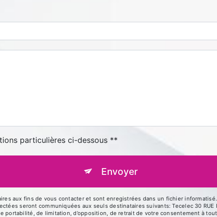
tions particulières ci-dessous **
Envoyer
 aux fins de vous contacter et sont enregistrées dans un fichier informatisé. 
llectées seront communiquées aux seuls destinataires suivants: Tecelec 30 R
de portabilité, de limitation, d’opposition, de retrait de votre consentement à t