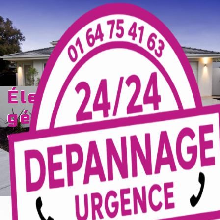
Panneau de gestion des cookies
électricité
générale Marne-la-
vallée
TECELEC