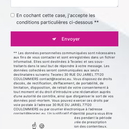
En cochant cette case, j'accepte les
conditions particulières ci-dessous **
Envoyer
** Les données personnelles communiquées sont nécessaires
aux fins de vous contacter et sont enregistrées dans un fichier
informatisé. Elles sont destinées à Tecelec et ses sous-
traitants dans le seul but de répondre à votre message. Les
données collectées seront communiquées aux seuls
destinataires suivants: Tecelec 30 RUE DU JARIEL 77120
COULOMMIERS contact@tecelec.eu. Vous disposez de droits
d’accès, de rectification, d’effacement, de portabilité, de
limitation, d’opposition, de retrait de votre consentement à
tout moment et du droit d’introduire une réclamation auprès
d’une autorité de contrôle, ainsi que d’organiser le sort de vos
données post-mortem. Vous pouvez exercer ces droits par
voie postale à l'adresse 30 RUE DU JARIEL 77120
COULOMMIERS ou par courrier électronique à l'adresse
contact@tecelec.eu. Un justificatif d'identité pourra vous être
demandé. Nous conservons vos données pendant la période
de prise de contact puis pendant la durée de prescription
légale aux fins probatoires et de gestion des contentieux.