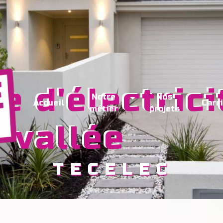
Notre
Nos
Accueil
Carr
métier
projets
-vallée
TECELEC