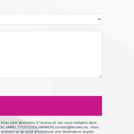
Elles sont destinées à Tecelec et ses sous-traitants dans
UE DU JARIEL 77120 COULOMMIERS contact@tecelec.eu. Vous
out moment et du droit d’introduire une réclamation auprès