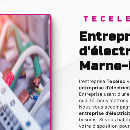
TECEL
entreprise
d'élect
Marne-
L’entreprise
Tecelec
v
entreprise d'électrici
Entreprise usant d’une
qualité, nous mettons 
Nous vous accompagno
entreprise d'électrici
besoins. Si vous habi
votre disposition pou