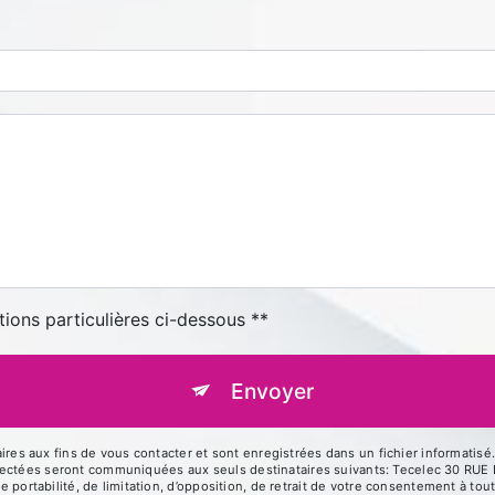
tions particulières ci-dessous **
Envoyer
 aux fins de vous contacter et sont enregistrées dans un fichier informatisé. 
llectées seront communiquées aux seuls destinataires suivants: Tecelec 30 R
de portabilité, de limitation, d’opposition, de retrait de votre consentement à t