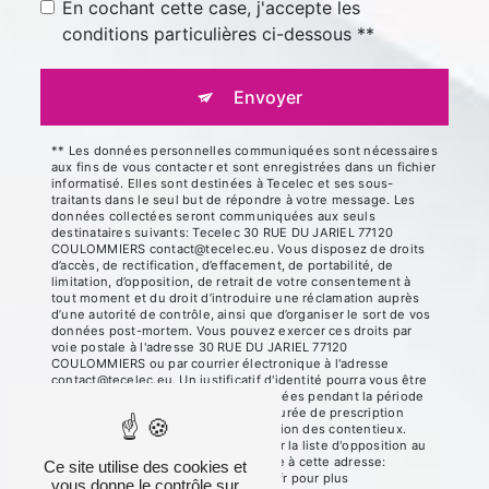
En cochant cette case, j'accepte les
conditions particulières ci-dessous **
Envoyer
** Les données personnelles communiquées sont nécessaires
aux fins de vous contacter et sont enregistrées dans un fichier
informatisé. Elles sont destinées à Tecelec et ses sous-
traitants dans le seul but de répondre à votre message. Les
données collectées seront communiquées aux seuls
destinataires suivants: Tecelec 30 RUE DU JARIEL 77120
COULOMMIERS contact@tecelec.eu. Vous disposez de droits
d’accès, de rectification, d’effacement, de portabilité, de
limitation, d’opposition, de retrait de votre consentement à
tout moment et du droit d’introduire une réclamation auprès
d’une autorité de contrôle, ainsi que d’organiser le sort de vos
données post-mortem. Vous pouvez exercer ces droits par
voie postale à l'adresse 30 RUE DU JARIEL 77120
COULOMMIERS ou par courrier électronique à l'adresse
contact@tecelec.eu. Un justificatif d'identité pourra vous être
demandé. Nous conservons vos données pendant la période
de prise de contact puis pendant la durée de prescription
légale aux fins probatoires et de gestion des contentieux.
Vous avez le droit de vous inscrire sur la liste d'opposition au
démarchage téléphonique, disponible à cette adresse:
Ce site utilise des cookies et
Bloctel.gouv.fr
. Consultez le site cnil.fr pour plus
vous donne le contrôle sur