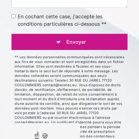
En cochant cette case, j'accepte les
conditions particulières ci-dessous **
Envoyer
** Les données personnelles communiquées sont nécessaires
aux fins de vous contacter et sont enregistrées dans un fichier
informatisé. Elles sont destinées à Tecelec et ses sous-
traitants dans le seul but de répondre à votre message. Les
données collectées seront communiquées aux seuls
destinataires suivants: Tecelec 30 RUE DU JARIEL 77120
COULOMMIERS contact@tecelec.eu. Vous disposez de droits
d’accès, de rectification, d’effacement, de portabilité, de
limitation, d’opposition, de retrait de votre consentement à
tout moment et du droit d’introduire une réclamation auprès
d’une autorité de contrôle, ainsi que d’organiser le sort de vos
données post-mortem. Vous pouvez exercer ces droits par
voie postale à l'adresse 30 RUE DU JARIEL 77120
COULOMMIERS ou par courrier électronique à l'adresse
contact@tecelec.eu. Un justificatif d'identité pourra vous être
demandé. Nous conservons vos données pendant la période
de prise de contact puis pendant la durée de prescription
légale aux fins probatoires et de gestion des contentieux.