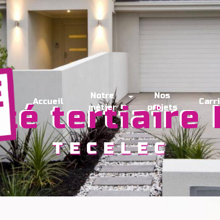
Notre
Nos
Accueil
Carr
cité tertiair
métier
projets
TECELEC