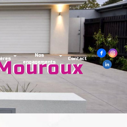
Nos
ières
Contact
e Mouroux
engagements