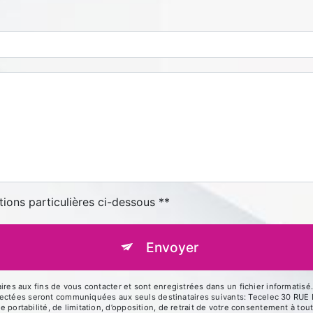
tions particulières ci-dessous **
Envoyer
 aux fins de vous contacter et sont enregistrées dans un fichier informatisé. 
llectées seront communiquées aux seuls destinataires suivants: Tecelec 30 R
de portabilité, de limitation, d’opposition, de retrait de votre consentement à t