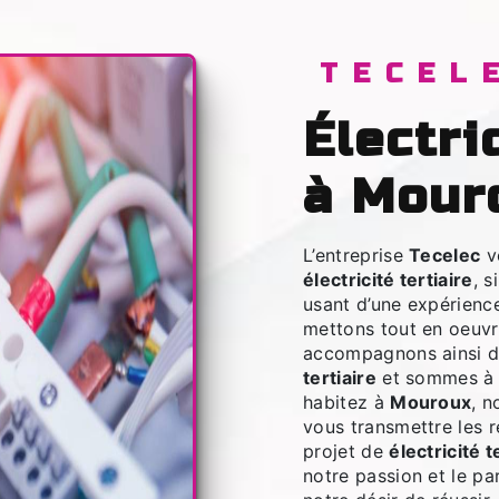
TECEL
électricité tertiaire
à Mour
L’entreprise
Tecelec
v
électricité tertiaire
, 
usant d’une expérience
mettons tout en oeuvr
accompagnons ainsi d
tertiaire
et sommes à l
habitez à
Mouroux
, 
vous transmettre les 
projet de
électricité t
notre passion et le p