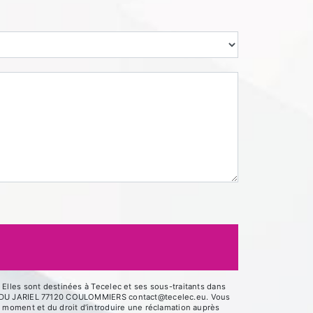
Elles sont destinées à Tecelec et ses sous-traitants dans
UE DU JARIEL 77120 COULOMMIERS contact@tecelec.eu. Vous
out moment et du droit d’introduire une réclamation auprès